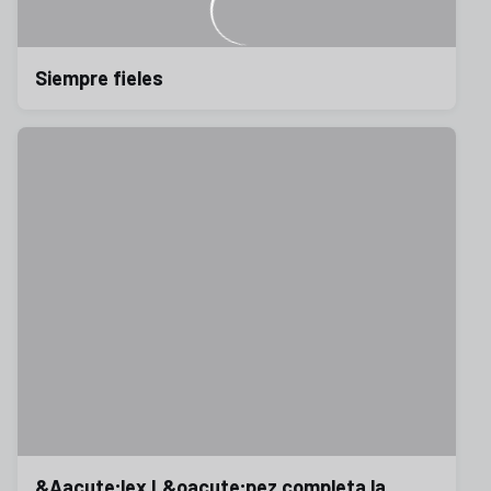
Siempre fieles
&Aacute;lex L&oacute;pez completa la