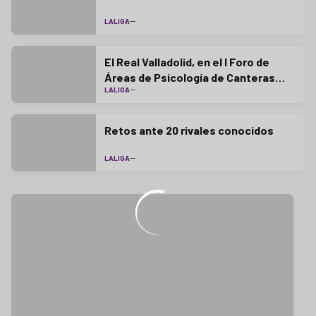
LALIGA
El Real Valladolid, en el I Foro de
Áreas de Psicología de Canteras
LALIGA
LaLiga
Retos ante 20 rivales conocidos
LALIGA