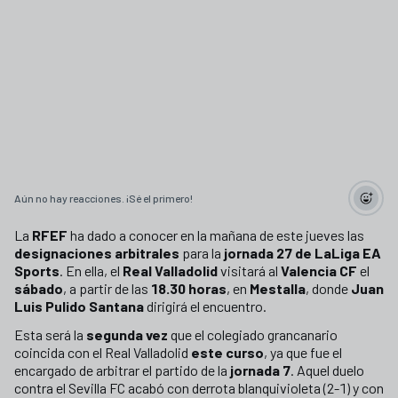
Aún no hay reacciones. ¡Sé el primero!
La
RFEF
ha dado a conocer en la mañana de este jueves las
designaciones arbitrales
para la
jornada 27 de LaLiga EA
Sports
. En ella, el
Real Valladolid
visitará al
Valencia CF
el
sábado
, a partir de las
18.30 horas
, en
Mestalla
, donde
Juan
Luis Pulido Santana
dirigirá el encuentro.
Esta será la
segunda vez
que el colegiado grancanario
coincida con el Real Valladolid
este curso
, ya que fue el
encargado de arbitrar el partido de la
jornada 7
. Aquel duelo
contra el Sevilla FC acabó con derrota blanquivioleta (2-1) y con