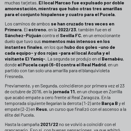
muchas tarjetas.
El local Marcao fue expulsado por doble
amonestación, mientras que hubo otras tres amarillas
para el conjunto hispalense y cuatro para el Pucela
.
Los caminos de ambos
se han cruzado tres veces en
Primera
. El
estreno
, en la
2022/23
, también fue en el
Sánchez-Pizjuán
contra el
Sevilla FC
, en un emocionante
duelo que tuvo sus
momentos más intensos en los
instantes finales
, en los que
hubo dos goles -uno de
cada equipo- y dos rojas -para el local Acuña y el
visitante El Yamiq-
. La segunda se produjo en el
Bernabéu
,
donde
el Pucela cayó (6-0) contra el Real Madrid
, en un
partido con tan solo una amarilla para el blanquivioleta
Fresneda.
Previamente, y en Segunda, coincidieron por primera vez el 23
de octubre de 2016, en la
jornada 11
, en un choque en Zorrilla
que acabó empate a cero frente al Real Zaragoza. En la
temporada siguiente llegarían la derrota (1-2) ante
Barça B
y el
empate (2-2) en
Reus
, un curso que finalizó con el ascenso a la
élite del Pucela.
Hasta la campaña
2021/22
no se volvió a coincidir con el
grancanario. Eso sí, con buenas sensaciones, ya que arbitró