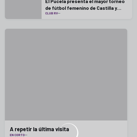
El Pucela presenta el mayor torneo
de fútbol femenino de Castilla y
CLUB RV
León
A repetir la última visita
EN CORTO