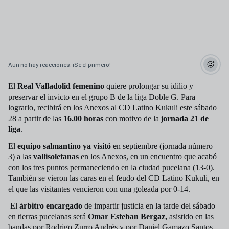
Aún no hay reacciones. ¡Sé el primero!
El
Real Valladolid femenino
quiere prolongar su idilio y
preservar el invicto en el grupo B de la liga Doble G. Para
lograrlo, recibirá en los Anexos al CD Latino Kukuli este sábado
28 a partir de las
16.00 horas
con motivo de la j
ornada 21 de
liga
.
El
equipo salmantino ya visitó e
n septiembre (jornada número
3) a las
vallisoletanas
en los Anexos, en un encuentro que acabó
con los tres puntos permaneciendo en la ciudad pucelana (13-0).
También se vieron las caras en el feudo del CD Latino Kukuli, en
el que las visitantes vencieron con una goleada por 0-14.
El
árbitro encargado
de impartir justicia en la tarde del sábado
en tierras pucelanas será
Omar Esteban Bergaz,
asistido en las
bandas por Rodrigo Zurro Andrés y por Daniel Gamazo Santos.