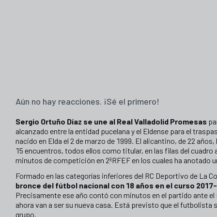
Aún no hay reacciones. ¡Sé el primero!
Sergio Ortuño Díaz se une al Real Valladolid Promesas
par
alcanzado entre la entidad pucelana y el Eldense para el traspa
nacido en Elda el 2 de marzo de 1999. El alicantino, de 22 año
15 encuentros, todos ellos como titular, en las filas del cuadro
minutos de competición en 2ªRFEF en los cuales ha anotado un
Formado en las categorías inferiores del RC Deportivo de La C
bronce del fútbol nacional con 18 años en el curso 2017-1
Precisamente ese año contó con minutos en el partido ante e
ahora van a ser su nueva casa. Está previsto que el futbolista
grupo.