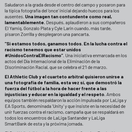
Saludaron a la grada desde el centro del campo y posaron para
la típica fotografía del ‘once’ inicial dejando huecos para los
ausentes.
Una imagen tan contundente como real,
lamentablemente.
Después, aplaudieron a sus compañeros
El Yamiq, Gonzalo Plata y Cyle Larin cuando, más tarde,
pisaron Zorrilla y desplegaron una pancarta.
“Si estamos todos, ganamos todos. En la lucha contra el
racismo tenemos que estar unidos
#UnidosContraElRacismo”
. Una iniciativa enmarcada en los
actos del Día Internacional de la Eliminación de la
Discriminación Racial, que se celebra el 21 de marzo.
El Athletic Club y el cuarteto arbitral quisieron unirse a
una fotografía de familia, esta vez sí, que demostró la
fuerza del fútbol a la hora de hacer frente a las
injusticias y educar en la igualdad y el respeto
. Ambos
equipos también respaldaron la acción impulsada por LaLiga y
EA Sports, denominada ‘Unity’ y que insiste en la necesidad de
unir fuerzas contra el racismo, campaña que se respaldará en
todos los encuentros de LaLiga Santander y LaLiga
SmartBank de esta y la próxima jornada.