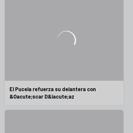
El Pucela refuerza su delantera con
&Oacute;scar D&iacute;az