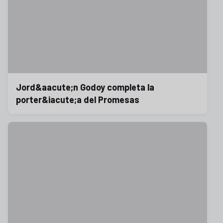
Jord&aacute;n Godoy completa la
porter&iacute;a del Promesas