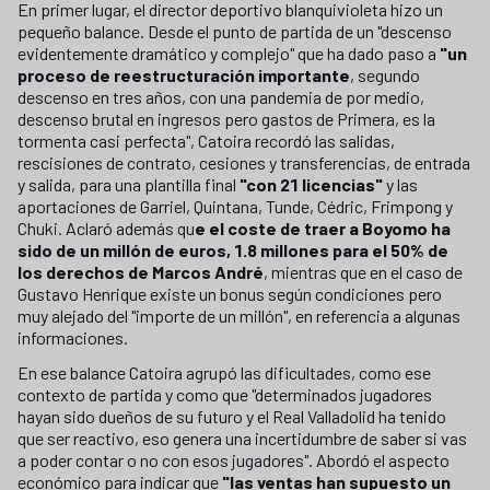
En primer lugar, el director deportivo blanquivioleta hizo un
pequeño balance. Desde el punto de partida de un "descenso
evidentemente dramático y complejo" que ha dado paso a
"un
proceso de reestructuración importante
, segundo
descenso en tres años, con una pandemia de por medio,
descenso brutal en ingresos pero gastos de Primera, es la
tormenta casi perfecta", Catoira recordó las salidas,
rescisiones de contrato, cesiones y transferencias, de entrada
y salida, para una plantilla final
"con 21 licencias"
y las
aportaciones de Garriel, Quintana, Tunde, Cédric, Frimpong y
Chuki. Aclaró además qu
e el coste de traer a Boyomo ha
sido de un millón de euros, 1.8 millones para el 50% de
los derechos de Marcos André
, mientras que en el caso de
Gustavo Henrique existe un bonus según condiciones pero
muy alejado del "importe de un millón", en referencia a algunas
informaciones.
En ese balance Catoira agrupó las dificultades, como ese
contexto de partida y como que "determinados jugadores
hayan sido dueños de su futuro y el Real Valladolid ha tenido
que ser reactivo, eso genera una incertidumbre de saber si vas
a poder contar o no con esos jugadores". Abordó el aspecto
económico para indicar que
"las ventas han supuesto un