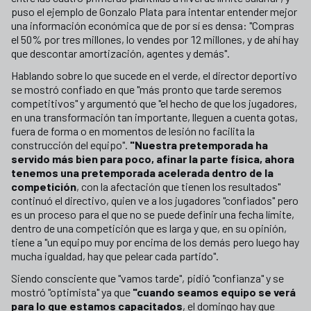
puso el ejemplo de Gonzalo Plata para intentar entender mejor
una información económica que de por sí es densa: "Compras
el 50% por tres millones, lo vendes por 12 millones, y de ahí hay
que descontar amortización, agentes y demás".
Hablando sobre lo que sucede en el verde, el director deportivo
se mostró confiado en que "más pronto que tarde seremos
competitivos" y argumentó que "el hecho de que los jugadores,
en una transformación tan importante, lleguen a cuenta gotas,
fuera de forma o en momentos de lesión no facilita la
construcción del equipo".
"Nuestra pretemporada ha
servido más bien para poco, afinar la parte física, ahora
tenemos una pretemporada acelerada dentro de la
competición
, con la afectación que tienen los resultados"
continuó el directivo, quien ve a los jugadores "confiados" pero
es un proceso para el que no se puede definir una fecha límite,
dentro de una competición que es larga y que, en su opinión,
tiene a "un equipo muy por encima de los demás pero luego hay
mucha igualdad, hay que pelear cada partido".
Siendo consciente que "vamos tarde", pidió "confianza" y se
mostró "optimista" ya que
"cuando seamos equipo se verá
para lo que estamos capacitados
, el domingo hay que