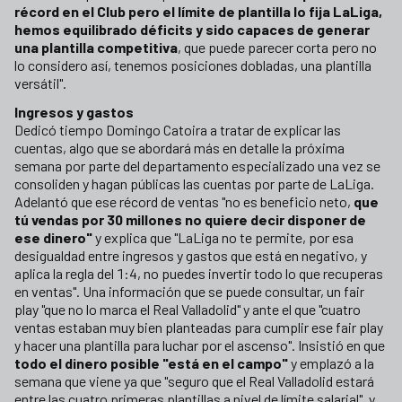
récord en el Club pero el límite de plantilla lo fija LaLiga,
hemos equilibrado déficits y sido capaces de generar
una plantilla competitiva
, que puede parecer corta pero no
lo considero así, tenemos posiciones dobladas, una plantilla
versátil".
Ingresos y gastos
Dedicó tiempo Domingo Catoira a tratar de explicar las
cuentas, algo que se abordará más en detalle la próxima
semana por parte del departamento especializado una vez se
consoliden y hagan públicas las cuentas por parte de LaLiga.
Adelantó que ese récord de ventas "no es beneficio neto,
que
tú vendas por 30 millones no quiere decir disponer de
ese dinero"
y explica que "LaLiga no te permite, por esa
desigualdad entre ingresos y gastos que está en negativo, y
aplica la regla del 1:4, no puedes invertir todo lo que recuperas
en ventas". Una información que se puede consultar, un fair
play "que no lo marca el Real Valladolid" y ante el que "cuatro
ventas estaban muy bien planteadas para cumplir ese fair play
y hacer una plantilla para luchar por el ascenso". Insistió en que
todo el dinero posible "está en el campo"
y emplazó a la
semana que viene ya que "seguro que el Real Valladolid estará
entre las cuatro primeras plantillas a nivel de límite salarial", y