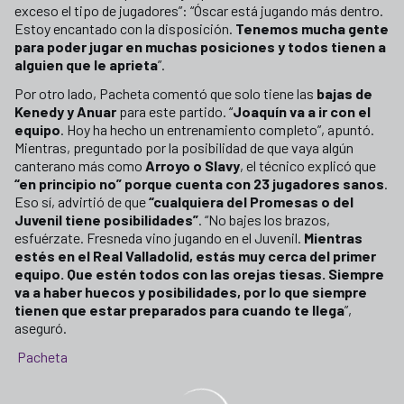
exceso el tipo de jugadores”: “Óscar está jugando más dentro.
Estoy encantado con la disposición.
Tenemos mucha gente
para poder jugar en muchas posiciones y todos tienen a
alguien que le aprieta
”.
Por otro lado, Pacheta comentó que solo tiene las
bajas de
Kenedy y Anuar
para este partido. “
Joaquín va a ir con el
equipo
. Hoy ha hecho un entrenamiento completo”, apuntó.
Mientras, preguntado por la posibilidad de que vaya algún
canterano más como
Arroyo o Slavy
, el técnico explicó que
“en principio no” porque cuenta con 23 jugadores sanos
.
Eso sí, advirtió de que
“cualquiera del Promesas o del
Juvenil tiene posibilidades”
. “No bajes los brazos,
esfuérzate. Fresneda vino jugando en el Juvenil.
Mientras
estés en el Real Valladolid, estás muy cerca del primer
equipo. Que estén todos con las orejas tiesas. Siempre
va a haber huecos y posibilidades, por lo que siempre
tienen que estar preparados para cuando te llega
”,
aseguró.
Pacheta