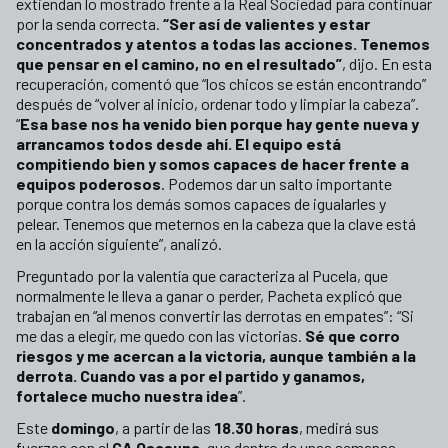
extiendan lo mostrado frente a la Real Sociedad para continuar
por la senda correcta.
“Ser así de valientes y estar
concentrados y atentos a todas las acciones. Tenemos
que pensar en el camino, no en el resultado”
, dijo. En esta
recuperación, comentó que “los chicos se están encontrando”
después de “volver al inicio, ordenar todo y limpiar la cabeza”.
“
Esa base nos ha venido bien porque hay gente nueva y
arrancamos todos desde ahí. El equipo está
compitiendo bien y somos capaces de hacer frente a
equipos poderosos
. Podemos dar un salto importante
porque contra los demás somos capaces de igualarles y
pelear. Tenemos que meternos en la cabeza que la clave está
en la acción siguiente”, analizó.
Preguntado por la valentía que caracteriza al Pucela, que
normalmente le lleva a ganar o perder, Pacheta explicó que
trabajan en “al menos convertir las derrotas en empates”: “Si
me das a elegir, me quedo con las victorias.
Sé que corro
riesgos y me acercan a la victoria, aunque también a la
derrota. Cuando vas a por el partido y ganamos,
fortalece mucho nuestra idea
”.
Este
domingo
, a partir de las
18.30 horas
, medirá sus
fuerzas con el
CA Osasuna
, que dentro de unas semanas