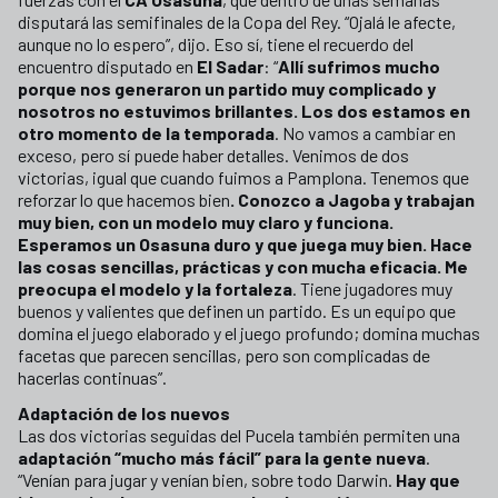
disputará las semifinales de la Copa del Rey. “Ojalá le afecte,
aunque no lo espero”, dijo. Eso sí, tiene el recuerdo del
encuentro disputado en
El Sadar
: “
Allí sufrimos mucho
porque nos generaron un partido muy complicado y
nosotros no estuvimos brillantes. Los dos estamos en
otro momento de la temporada
. No vamos a cambiar en
exceso, pero sí puede haber detalles. Venimos de dos
victorias, igual que cuando fuimos a Pamplona. Tenemos que
reforzar lo que hacemos bien
. Conozco a Jagoba y trabajan
muy bien, con un modelo muy claro y funciona.
Esperamos un Osasuna duro y que juega muy bien. Hace
las cosas sencillas, prácticas y con mucha eficacia. Me
preocupa el modelo y la fortaleza
. Tiene jugadores muy
buenos y valientes que definen un partido. Es un equipo que
domina el juego elaborado y el juego profundo; domina muchas
facetas que parecen sencillas, pero son complicadas de
hacerlas continuas”.
Adaptación de los nuevos
Las dos victorias seguidas del Pucela también permiten una
adaptación “mucho más fácil” para la gente nueva
.
“Venían para jugar y venían bien, sobre todo Darwin.
Hay que