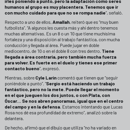
irles poniendo a punto, pero la adaptación como seres
humanos al grupo es muy placentera. Tenemos que ir
con mucho cuidado para que no se rompa nadie
”, señaló.
Respecto a uno de ellos,
Amallah
, reiteró que es “muy buen
futbolista”. “A algunos les cuesta más y ahí dentro tenemos
muchas alternativas. Es un 8 o un 10 que tiene muchísima
fortaleza y una disposición al trabajo fantástica, con mucha
conducción y llegada al área. Puede jugar en doble
mediocentro, de 10 o en el doble 8 con tres dentro.
Tiene
llegada a área contraria, pero también mucha fuerza
para volver. Es fuerte en el duelo y tienes ese primer
contacto bueno
”, expresó.
Mientras, sobre
Cyle Larin
comentó que tienen que “seguir
poniéndole a punto”. “
Sergio está haciendo un trabajo
fantástico, pero no la mete. Puede llegar el momento
en el que jueguen los dos juntos, o con Plata, con
Óscar… Se nos abren panoramas, igual que en el centro
del campo y en la defensa
. Estamos intentando que Lucas
Rosa nos dé esa profundidad de extremo”, analizó sobre la
delantera.
De hecho, afirmó que el dibujo que utiliza “no ha variado en