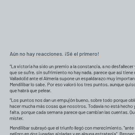
Aún no hay reacciones. ¡Sé el primero!
"La victoria ha sido un premio a la constancia, a no desfallecer 
que se sufre, sin sufrimiento no hay nada, parece que así tiene 
Valladolid ante el Almería supone un espaldarazo muy important
Mendilibar lo sabe. Por eso valoró los tres puntos, aunque quis
que habrá que pelear.
"Los puntos nos dan un empujón bueno, sobre todo porque obli
hacer mucha más cosas que nosotros. Todavía no está hecho y
falta, porque cada semana parece que cambian las cuentas. Quiz
míster.
Mendilibar subrayó que el triunfo llegó con merecimiento, "ante
peligro en dos jugadas aisladas y en alguna estrategia". Respec