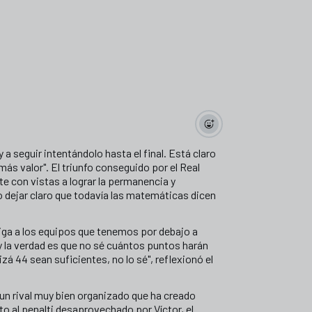
y a seguir intentándolo hasta el final. Está claro
más valor". El triunfo conseguido por el Real
e con vistas a lograr la permanencia y
o dejar claro que todavía las matemáticas dicen
ga a los equipos que tenemos por debajo a
 la verdad es que no sé cuántos puntos harán
á 44 sean suficientes, no lo sé", reflexionó el
 un rival muy bien organizado que ha creado
to al penalti desaprovechado por Víctor, el