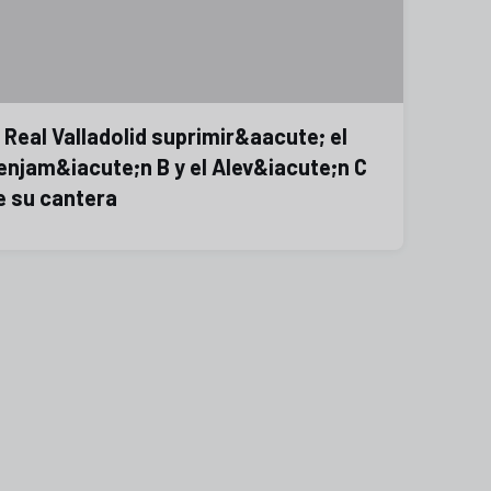
l Real Valladolid suprimir&aacute; el
enjam&iacute;n B y el Alev&iacute;n C
e su cantera