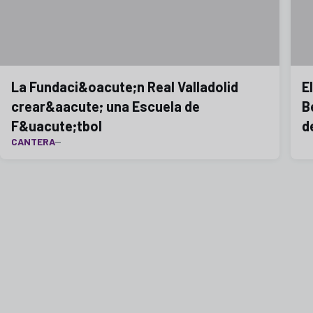
La Fundaci&oacute;n Real Valladolid
E
crear&aacute; una Escuela de
B
F&uacute;tbol
d
CANTERA