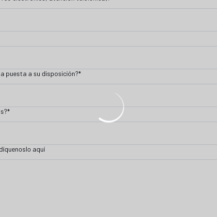
da puesta a su disposición?
*
os?
*
ndíquenoslo aquí