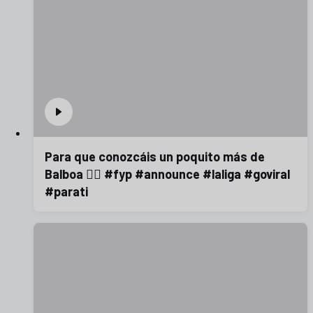
Para que conozcáis un poquito más de
Balboa 😮‍💨 #fyp #announce #laliga #goviral
#parati