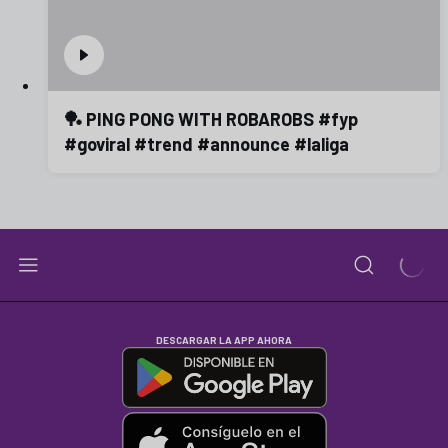
🏓 PING PONG WITH ROBAROBS #fyp
#goviral #trend #announce #laliga
DESCARGAR LA APP AHORA