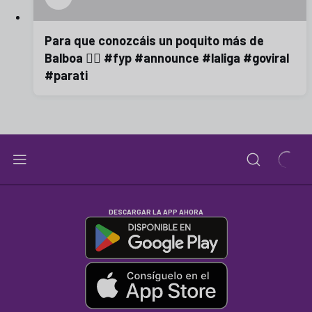
Para que conozcáis un poquito más de
Balboa 😮‍💨 #fyp #announce #laliga #goviral
#parati
DESCARGAR LA APP AHORA