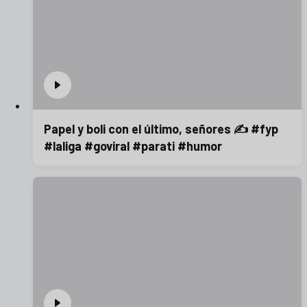
Papel y boli con el último, señores ✍️ #fyp
#laliga #goviral #parati #humor