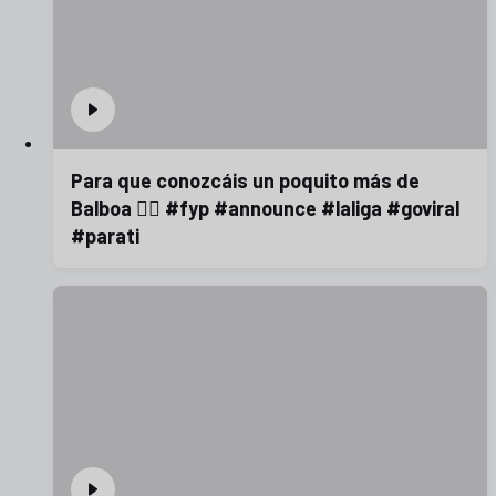
Para que conozcáis un poquito más de
Balboa 😮‍💨 #fyp #announce #laliga #goviral
#parati