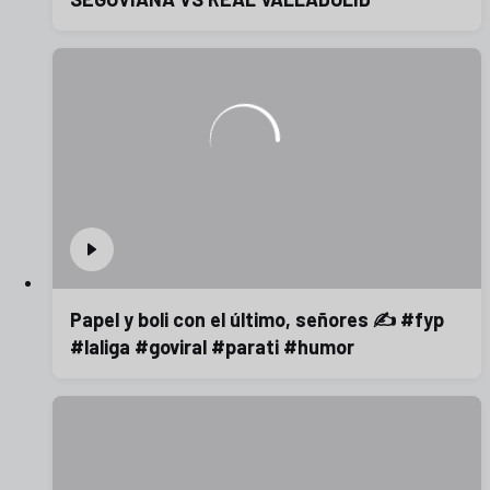
Papel y boli con el último, señores ✍️ #fyp
#laliga #goviral #parati #humor