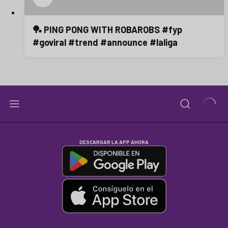
🏓 PING PONG WITH ROBAROBS #fyp
#goviral #trend #announce #laliga
DESCARGAR LA APP AHORA