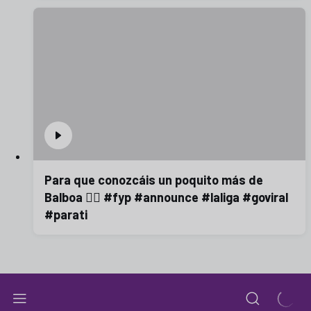
Para que conozcáis un poquito más de
Balboa 😮‍💨 #fyp #announce #laliga #goviral
#parati