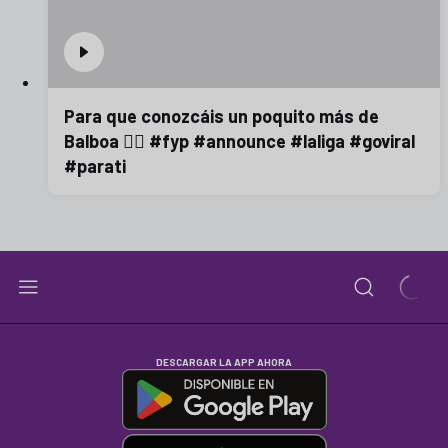
Para que conozcáis un poquito más de
Balboa 😮‍💨 #fyp #announce #laliga #goviral
#parati
DESCARGAR LA APP AHORA