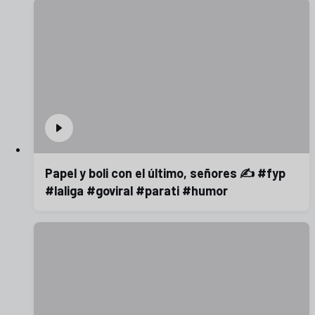
Papel y boli con el último, señores ✍️ #fyp
#laliga #goviral #parati #humor