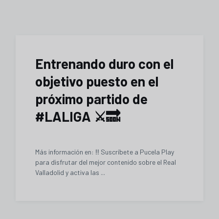
Entrenando duro con el
objetivo puesto en el
próximo partido de
#LALIGA ⚔️🔜
Más información en: ‼️ Suscríbete a Pucela Play
para disfrutar del mejor contenido sobre el Real
Valladolid y activa las ...