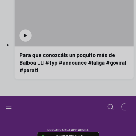
Para que conozcáis un poquito más de
Balboa 😮‍💨 #fyp #announce #laliga #goviral
#parati
DESCARGAR LA APP AHORA