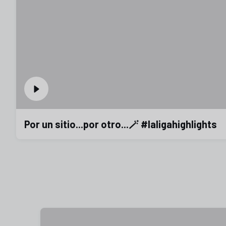
Por un sitio...por otro...🪄 #laligahighlights