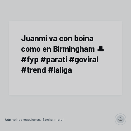
Juanmi va con boina
como en Birmingham 🎩
#fyp #parati #goviral
#trend #laliga
Aún no hay reacciones. ¡Sé el primero!