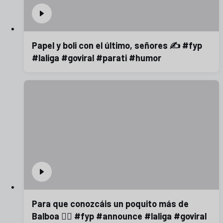
Papel y boli con el último, señores ✍️ #fyp
#laliga #goviral #parati #humor
Para que conozcáis un poquito más de
Balboa 😮‍💨 #fyp #announce #laliga #goviral