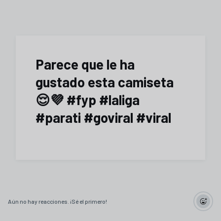
Parece que le ha
gustado esta camiseta
😌💜 #fyp #laliga
#parati #goviral #viral
Aún no hay reacciones. ¡Sé el primero!