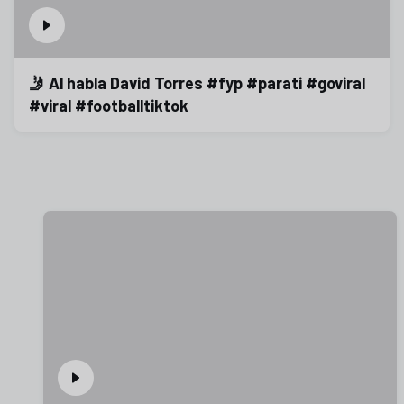
🤳 Al habla David Torres #fyp #parati #goviral
#viral #footballtiktok