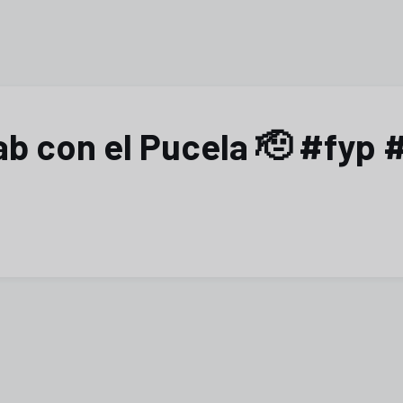
b con el Pucela 🫡 #fyp #