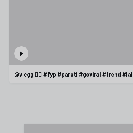
@vlegg 😮‍💨 #fyp #parati #goviral #trend #la