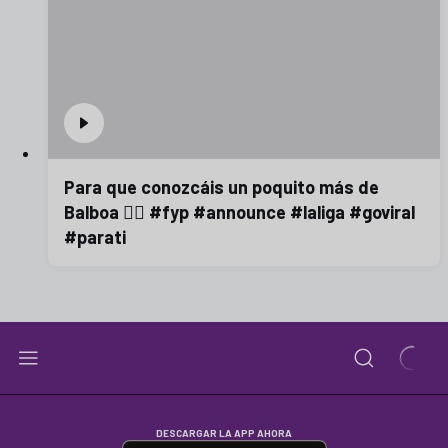
Para que conozcáis un poquito más de
Balboa 😮‍💨 #fyp #announce #laliga #goviral
#parati
DESCARGAR LA APP AHORA