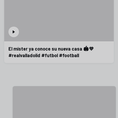
El míster ya conoce su nueva casa 🏟️💜
#realvalladolid #futbol #football