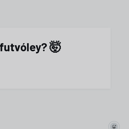
futvóley? 🤯