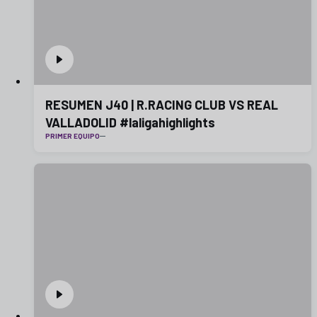
RESUMEN J40 | R.RACING CLUB VS REAL
VALLADOLID #laligahighlights
PRIMER EQUIPO