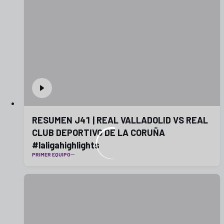
RESUMEN J41 | REAL VALLADOLID VS REAL
CLUB DEPORTIVO DE LA CORUÑA
#laligahighlights
PRIMER EQUIPO