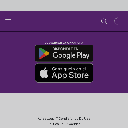
DESCARGAR LA APP AHORA
Aviso Legal Y Condiciones De Uso
Política De Privacidad