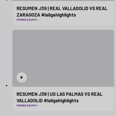
RESUMEN J39 | REAL VALLADOLID VS REAL
ZARAGOZA #laligahighlights
PRIMER EQUIPO
RESUMEN J38 | UD LAS PALMAS VS REAL
VALLADOLID #laligahighlights
PRIMER EQUIPO