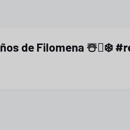
os de Filomena ☃️🪏❄️ #re