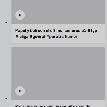
Papel y boli con el último, señores ✍️ #fyp
#laliga #goviral #parati #humor
Para que conozcáis un poquito más de