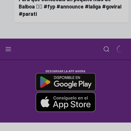
Balboa 😮‍💨 #fyp #announce #laliga #goviral
#parati
DESCARGAR LA APP AHORA