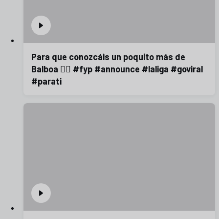
Para que conozcáis un poquito más de
Balboa 😮‍💨 #fyp #announce #laliga #goviral
#parati