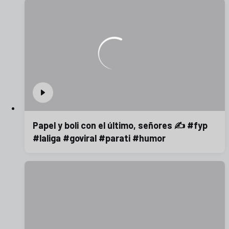
Papel y boli con el último, señores ✍️ #fyp
#laliga #goviral #parati #humor