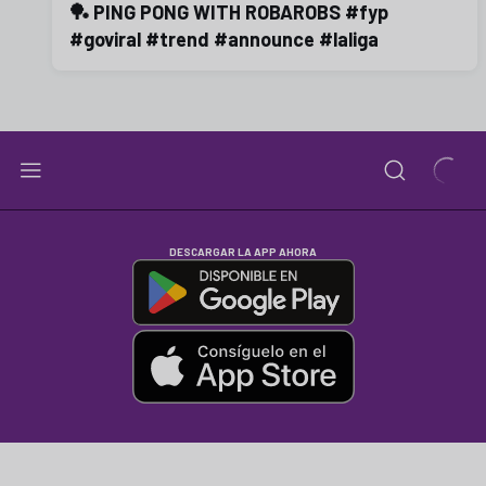
🏓 PING PONG WITH ROBAROBS #fyp
#goviral #trend #announce #laliga
DESCARGAR LA APP AHORA