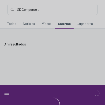
Buscar contenidos - SD%20Compostela
Introduce tu búsqueda, espera unos instantes y te mostraremo
Todos
Noticias
Vídeos
Galerías
Jugadores
Sin resultados
Sin resultados