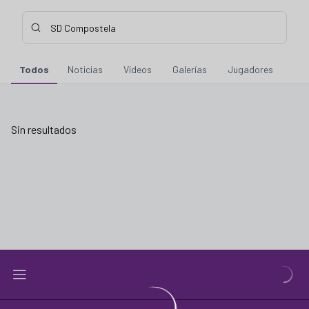
Buscar contenidos - SD%20Compostela
Introduce tu búsqueda, espera unos instantes y te mostraremo
Todos
Noticias
Vídeos
Galerías
Jugadores
Sin resultados
Sin resultados