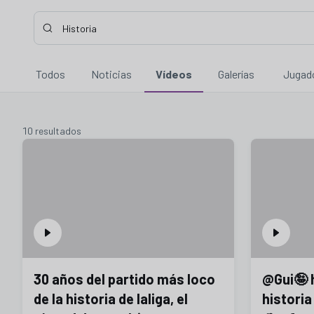
Buscar contenidos - Historia
Introduce tu búsqueda, espera unos instantes y te mostrare
Todos
Noticias
Vídeos
Galerías
Jugad
10 resultados
10 resultados
30 años del partido más loco
@Gui🤪 
de la historia de laliga, el
historia