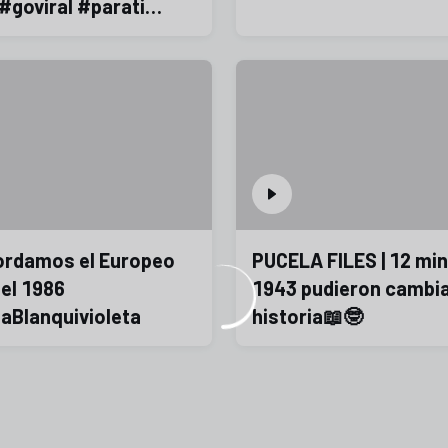
#goviral #parati
on
ordamos el Europeo
PUCELA FILES | 12 mi
del 1986
1943 pudieron cambia
iaBlanquivioleta
historia📖🤓