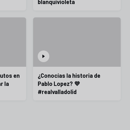
blanquivioleta
nutos en
¿Conocías la historia de
r la
Pablo Lopez? 💜
#realvalladolid