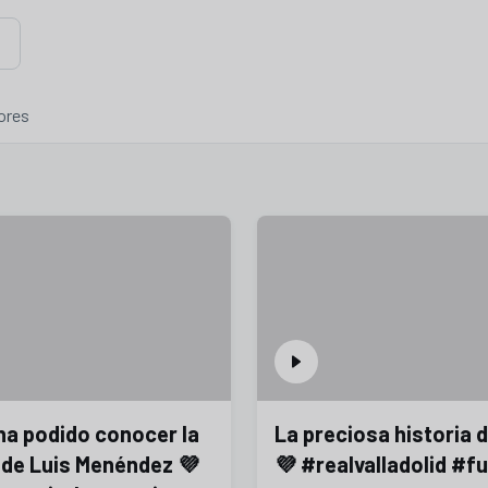
mos contenidos relacionados con esta. Mínimo tres caracteres.
ores
ha podido conocer la
La preciosa historia 
 de Luis Menéndez 💜
💜 #realvalladolid #f