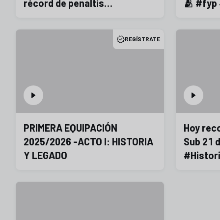
récord de penaltis
🫂 #fyp 
#laligahighlights
#emoti
REGÍSTRATE
PRIMERA EQUIPACIÓN
Hoy rec
2025/2026 -ACTO I: HISTORIA
Sub 21 
Y LEGADO
#Histor