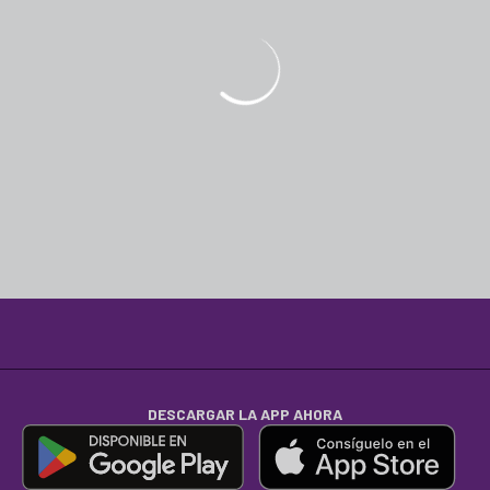
DESCARGAR LA APP AHORA