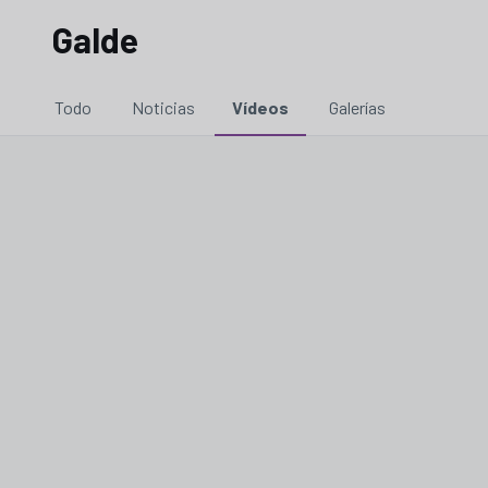
Galde
Todo
Noticias
Vídeos
Galerías