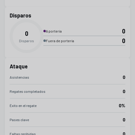
Disparos
0
A portería
0
0
Disparos
Fuera de portería
Ataque
0
Asistencias
0
Regates completados
0%
Éxito en el regate
0
Pases clave
0
Faltas recibidas