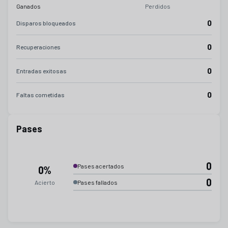
Ganados
Perdidos
0
Disparos bloqueados
0
Recuperaciones
0
Entradas exitosas
0
Faltas cometidas
Pases
0
Pases acertados
0%
0
Acierto
Pases fallados