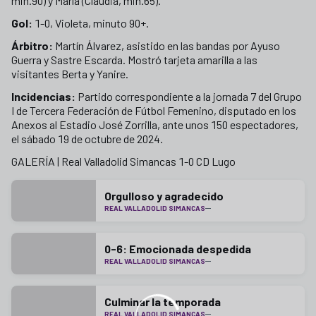
min.90) y María (Claudia, min.65).
Gol:
1-0, Violeta, minuto 90+.
Árbitro:
Martín Álvarez, asistido en las bandas por Ayuso
Guerra y Sastre Escarda. Mostró tarjeta amarilla a las
visitantes Berta y Yanire.
Incidencias:
Partido correspondiente a la jornada 7 del Grupo
I de Tercera Federación de Fútbol Femenino, disputado en los
Anexos al Estadio José Zorrilla, ante unos 150 espectadores,
el sábado 19 de octubre de 2024.
GALERÍA | Real Valladolid Simancas 1-0 CD Lugo
+
11
Orgulloso y agradecido
REAL VALLADOLID SIMANCAS
0-6: Emocionada despedida
REAL VALLADOLID SIMANCAS
Culminar la temporada
REAL VALLADOLID SIMANCAS