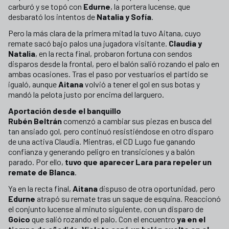
carburó y se topó con
Edurne
, la portera lucense, que
desbarató los intentos de
Natalia y Sofía
.
Pero la más clara de la primera mitad la tuvo Aitana, cuyo
remate sacó bajo palos una jugadora visitante.
Claudia y
Natalia
, en la recta final, probaron fortuna con sendos
disparos desde la frontal, pero el balón salió rozando el palo en
ambas ocasiones. Tras el paso por vestuarios el partido se
igualó, aunque
Aitana
volvió a tener el gol en sus botas y
mandó la pelota justo por encima del larguero.
Aportación desde el banquillo
Rubén Beltrán
comenzó a cambiar sus piezas en busca del
tan ansiado gol, pero continuó resistiéndose en otro disparo
de una activa Claudia. Mientras, el CD Lugo fue ganando
confianza y generando peligro en transiciones y a balón
parado. Por ello,
tuvo que aparecer Lara para repeler un
remate de Blanca
.
Ya en la recta final,
Aitana
dispuso de otra oportunidad, pero
Edurne
atrapó su remate tras un saque de esquina. Reaccionó
el conjunto lucense al minuto siguiente, con un disparo de
Goico
que salió rozando el palo. Con el encuentro
ya en el