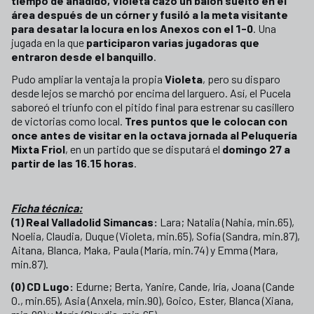
tiempo de añadido, Violeta cazó un balón suelto en el
área después de un córner y fusiló a la meta visitante
para desatar la locura en los Anexos con el 1-0
. Una
jugada en la que
participaron varias jugadoras que
entraron desde el banquillo
.
Pudo ampliar la ventaja la propia
Violeta
, pero su disparo
desde lejos se marchó por encima del larguero. Así, el Pucela
saboreó el triunfo con el pitido final para estrenar su casillero
de victorias como local.
Tres puntos que le colocan con
once antes de visitar en la octava jornada al Peluquería
Mixta Friol
, en un partido que se disputará el
domingo 27 a
partir de las 16.15 horas
.
Ficha técnica:
(1) Real Valladolid Simancas:
Lara; Natalia (Nahia, min.65),
Noelia, Claudia, Duque (Violeta, min.65), Sofía (Sandra, min.87),
Aitana, Blanca, Maka, Paula (María, min.74) y Emma (Mara,
min.87).
(0) CD Lugo:
Edurne; Berta, Yanire, Cande, Iría, Joana (Cande
O., min.65), Asia (Anxela, min.90), Goico, Ester, Blanca (Xiana,