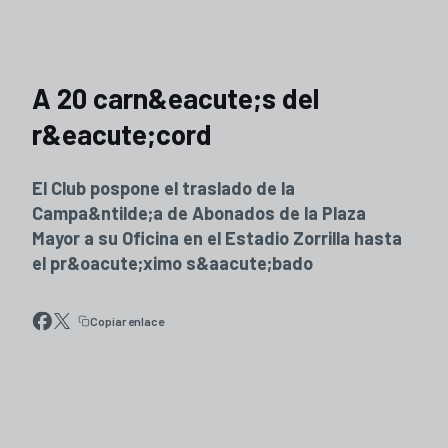
A 20 carn&eacute;s del
r&eacute;cord
El Club pospone el traslado de la
Campa&ntilde;a de Abonados de la Plaza
Mayor a su Oficina en el Estadio Zorrilla hasta
el pr&oacute;ximo s&aacute;bado
Copiar enlace