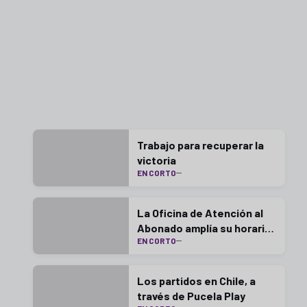
Trabajo para recuperar la
victoria
EN CORTO
La Oficina de Atención al
Abonado amplía su horario
EN CORTO
este lunes
Los partidos en Chile, a
través de Pucela Play