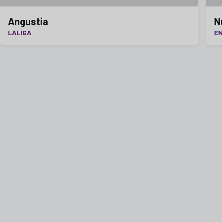
Angustia
N
LALIGA
E