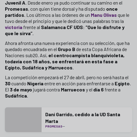
Juvenil A
. Desde enero ya pudo continuar su camino en el
Promesas
, con quien tiene dorsal y ha disputado
once
partidos
. Los últimos a las órdenes de un
Manu Olivas
que le
tuvo desde el principio y que le dedicó unas palabras tras la
victoria
frente al
Salamanca CF UDS
:
“Que lo disfrute y
que le sirva”
.
Ahora afronta una nueva experiencia con su selección, que ha
quedado encuadrada en el
Grupo B
de esta Copa Africana de
Naciones sub20. Así,
el centrocampista blanquivioleta,
todavía con 18 años, se enfrentará en esta fase a
Egipto, Sudáfrica y Marruecos
.
La competición empezará el 27 de abril, pero no será hasta el
30
cuando
Nigeria
entre en acción para enfrentarse a
Egipto
.
El
3 de mayo
jugará contra
Marruecos
y el
día 6
frente a
Sudáfrica
.
Dani Garrido, cedido a la UD Santa
Marta
PROMESAS