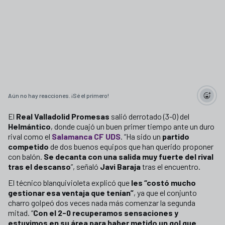
Aún no hay reacciones. ¡Sé el primero!
El
Real Valladolid Promesas
salió derrotado (3-0) del
Helmántico
, donde cuajó un buen primer tiempo ante un duro
rival como el
Salamanca CF UDS
. “Ha sido un
partido
competido
de dos buenos equipos que han querido proponer
con balón.
Se decanta con una salida muy fuerte del rival
tras el descanso
”, señaló
Javi Baraja
tras el encuentro.
El técnico blanquivioleta explicó que
les “costó mucho
gestionar esa ventaja que tenían”
, ya que el conjunto
charro golpeó dos veces nada más comenzar la segunda
mitad. “
Con el 2-0 recuperamos sensaciones y
estuvimos en su área para haber metido un gol que