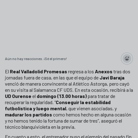
Aún no hay reacciones. ¡Sé el primero!
El
Real Valladolid Promesas
regresa a los
Anexos
tras dos
jornadas fuera de casa, en las que el equipo de
Javi Baraja
venció de manera convincente al Atlético Astorga, pero cayó
en su visita al Salamanca CF UDS. En esta ocasión, recibirá a la
UD Ourense
el
domingo (13.00 horas)
para tratar de
recuperar la regularidad. “
Conseguir la estabilidad
futbolística y luego mental
, que vienen asociadas, y
madurar los partidos
como hemos hecho en alguna ocasión
y no hemos tenido la fortuna de sumar de tres”, aseguró el
técnico blanquivioleta en la previa.
En cuanto a esto, el entrenador puso el ejemplo del pasado fin