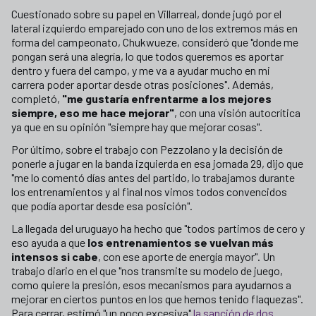
Cuestionado sobre su papel en Villarreal, donde jugó por el
lateral izquierdo emparejado con uno de los extremos más en
forma del campeonato, Chukwueze, consideró que "donde me
pongan será una alegría, lo que todos queremos es aportar
dentro y fuera del campo, y me va a ayudar mucho en mi
carrera poder aportar desde otras posiciones". Además,
completó,
"me gustaría enfrentarme a los mejores
siempre, eso me hace mejorar"
, con una visión autocrítica
ya que en su opinión "siempre hay que mejorar cosas".
Por último, sobre el trabajo con Pezzolano y la decisión de
ponerle a jugar en la banda izquierda en esa jornada 29, dijo que
"me lo comentó días antes del partido, lo trabajamos durante
los entrenamientos y al final nos vimos todos convencidos
que podía aportar desde esa posición".
La llegada del uruguayo ha hecho que "todos partimos de cero y
eso ayuda a que
los entrenamientos se vuelvan más
intensos si cabe
, con ese aporte de energía mayor". Un
trabajo diario en el que "nos transmite su modelo de juego,
como quiere la presión, esos mecanismos para ayudarnos a
mejorar en ciertos puntos en los que hemos tenido flaquezas".
Para cerrar, estimó "un poco excesiva"
la sanción de dos