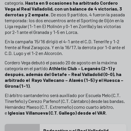
categoría.
Hasta en 9 ocasiones ha arbitrado Cordero
Vega al Real Valladolid, con un balance de 4 victorias, 3
derrotas y 2 empate.
De esos 9 partidos, 4 fueron la pasada
temporada: los dos encuentros ante el Sporting de Gijón en la
Liga regular (1-1 en El Molinón y 0-1 en Zorrilla) y las victorias
por 2-1 ante el Granada y 1-5 en Lorca.
En la campaña 15/16 dirigió el 4-1 ante el C.D. Tenerife y 1-2
frente al Real Zaragoza. Y en la 16/17, la derrota por 1-0 ante el
C.D. Lugo y el 1-2 en Alcorcón.
Cordero Vega debutó el pasado 20 de agosto en la máxima
categoría en el partido
Athletic Club – Leganés (2-1) y
después, además del Getafe – Real Valladolid (0-0), ha
arbitrado el Rayo Vallecano – Alavés (1-5) y el Huesca –
Girona (1-1)
.
El árbitro santanderino será auxiliado por Escuela Melo (C.T.
Tinerfeño) y Cerezo Parfenof (C.T. Cántabro) desde las bandas,
Hernández Maeso (C.T. Extremeño) como cuarto árbitro,
e
Iglesias Villanueva (C.T. Gallego) desde el VAR
.
Podoactiva y el Real Valladolid