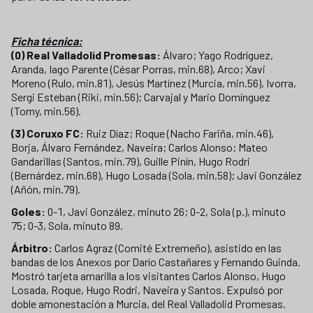
Ficha técnica:
(0) Real Valladolid Promesas:
Álvaro; Yago Rodríguez,
Aranda, Iago Parente (César Porras, min.68), Arco; Xavi
Moreno (Rulo, min.81), Jesús Martínez (Murcia, min.56), Ivorra,
Sergi Esteban (Riki, min.56); Carvajal y Mario Domínguez
(Tomy, min.56).
(3) Coruxo FC:
Ruiz Díaz; Roque (Nacho Fariña, min.46),
Borja, Álvaro Fernández, Naveira; Carlos Alonso; Mateo
Gandarillas (Santos, min.79), Guille Pinín, Hugo Rodri
(Bernárdez, min.68), Hugo Losada (Sola, min.58); Javi González
(Añón, min.79).
Goles:
0-1, Javi González, minuto 26; 0-2, Sola (p.), minuto
75; 0-3, Sola, minuto 89.
Árbitro:
Carlos Agraz (Comité Extremeño), asistido en las
bandas de los Anexos por Darío Castañares y Fernando Guinda.
Mostró tarjeta amarilla a los visitantes Carlos Alonso, Hugo
Losada, Roque, Hugo Rodri, Naveira y Santos. Expulsó por
doble amonestación a Murcia, del Real Valladolid Promesas.