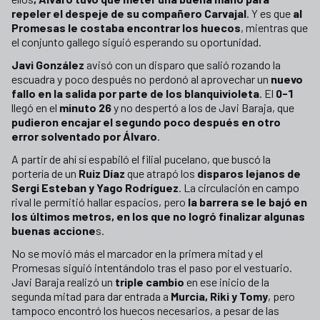
repeler el despeje de su compañero Carvajal
. Y es que
al
Promesas le costaba encontrar los huecos
, mientras que
el conjunto gallego siguió esperando su oportunidad.
Javi González
avisó con un disparo que salió rozando la
escuadra y poco después no perdonó al aprovechar un
nuevo
fallo en la salida por parte de los blanquivioleta
. El
0-1
llegó en el
minuto 26
y no despertó a los de Javi Baraja, que
pudieron encajar el segundo poco después en otro
error solventado por Álvaro
.
A partir de ahí sí espabiló el filial pucelano, que buscó la
portería de un
Ruiz Díaz
que atrapó los
disparos lejanos de
Sergi Esteban y Yago Rodríguez
. La circulación en campo
rival le permitió hallar espacios, pero
la barrera se le bajó en
los últimos metros, en los que no logró finalizar algunas
buenas accione
s.
No se movió más el marcador en la primera mitad y el
Promesas siguió intentándolo tras el paso por el vestuario.
Javi Baraja realizó un
triple cambio
en ese inicio de la
segunda mitad para dar entrada a
Murcia, Riki y Tomy
, pero
tampoco encontró los huecos necesarios, a pesar de las