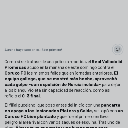
Aún no hay reacciones. ¡Sé el primero!
Como si se tratase de una película repetida, el
Real Valladolid
Promesas
acusó en la mañana de este domingo contra el
Coruxo FC
los mismos fallos que en jornadas anteriores.
El
equipo gallego, que se mostró más hecho, aprovechó
cada golpe -con expulsión de Murcia incluida-
para dejar
a los blanquivioleta sin capacidad de reacción, como así
reflejó el
0-3 final
.
El filial pucelano, que posó antes del inicio con una
pancarta
en apoyo a los lesionados Platero y Galde
, se topó con
un
Coruxo FC bien plantado
y que fue el primero en llevar
peligro al área rival con varios saques de esquina. Tras uno de
ellos
, Álvaro tuvo que meter una buena mano para