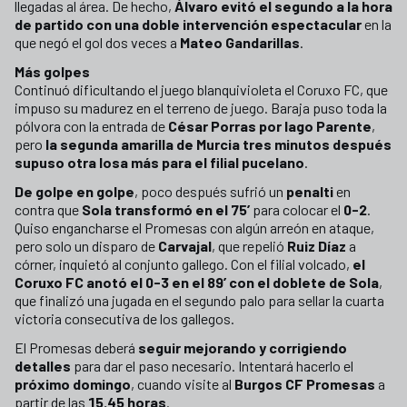
llegadas al área. De hecho,
Álvaro evitó el segundo a la hora
de partido con una doble intervención espectacular
en la
que negó el gol dos veces a
Mateo Gandarillas
.
Más golpes
Continuó dificultando el juego blanquivioleta el Coruxo FC, que
impuso su madurez en el terreno de juego. Baraja puso toda la
pólvora con la entrada de
César Porras por Iago Parente
,
pero
la segunda amarilla de Murcia tres minutos después
supuso otra losa más para el filial pucelano
.
De golpe en golpe
, poco después sufrió un
penalti
en
contra que
Sola transformó en el 75’
para colocar el
0-2
.
Quiso engancharse el Promesas con algún arreón en ataque,
pero solo un disparo de
Carvajal
, que repelió
Ruiz Díaz
a
córner, inquietó al conjunto gallego. Con el filial volcado,
el
Coruxo FC anotó el 0-3 en el 89’ con el doblete de Sola
,
que finalizó una jugada en el segundo palo para sellar la cuarta
victoria consecutiva de los gallegos.
El Promesas deberá
seguir mejorando y corrigiendo
detalles
para dar el paso necesario. Intentará hacerlo el
próximo domingo
, cuando visite al
Burgos CF Promesas
a
partir de las
15.45 horas
.