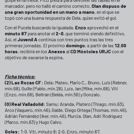
marcador, pero no halló el camino correcto.
Olan dispuso de
una gran oportunidad en un mano a mano
, en el que se
topó con una buena respuesta de Dela, quien evitó el gol.
Con el Pucela buscando la igualada,
Enzo
aprovechó en el
minuto 87
para anotar el
2-0
, que terminó siendo definitivo.
Así, el
Juvenil A
continúa con tres puntos tras las tres
primeras jornadas. El próximo
domingo
, a partir de las
12.00
horas
, recibirá en los
Anexos
al
CD Móstoles URJC
con el
objetivo de sacarse la espina.
Ficha técnica:
(2) Las Rozas CF:
Dela; Mateo, Mario C., Bruno, Luis (Rebner,
min.68), Guille (Pablo, min.28), Luis, Ian (Mike, min.68), Viti
(Enzo, min.68), Beltrán (Belda, min.56) y Gonzalo.
(0) Real Valladolid:
Samu; Aranda, Platero (Thiago, min.63),
Arco (Vaquero, min.46), Galde, Diego Ortega (Thomas, min.46),
Adrián Fernández (Iker, min.46), Murcia, Olan, Adri Rodríguez
(Marco, min.63) y Hugo Calvo.
Goles:
1-0, Viti, minuto 8; 2-0, Enzo, minuto 87.