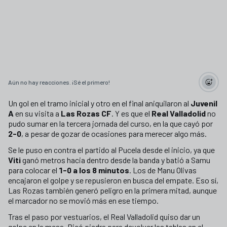
Aún no hay reacciones. ¡Sé el primero!
Un gol en el tramo inicial y otro en el final aniquilaron al
Juvenil
A
en su visita a
Las Rozas CF
. Y es que el
Real Valladolid
no
pudo sumar en la tercera jornada del curso, en la que cayó por
2-0
, a pesar de gozar de ocasiones para merecer algo más.
Se le puso en contra el partido al Pucela desde el inicio, ya que
Viti
ganó metros hacia dentro desde la banda y batió a Samu
para colocar el
1-0 a los 8 minutos
. Los de Manu Olivas
encajaron el golpe y se repusieron en busca del empate. Eso sí,
Las Rozas también generó peligro en la primera mitad, aunque
el marcador no se movió más en ese tiempo.
Tras el paso por vestuarios, el Real Valladolid quiso dar un
golpe en la mesa. Picó piedra para devolver las tablas en el