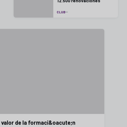
12.500 renovaciones
CLUB
l valor de la formaci&oacute;n