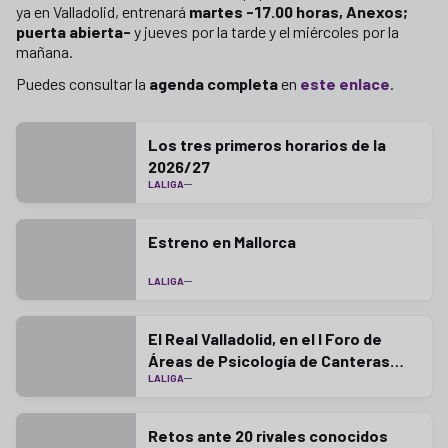
ya en Valladolid, entrenará
martes -17.00 horas, Anexos;
puerta abierta-
y jueves por la tarde y el miércoles por la
mañana.
Puedes consultar la
agenda completa
en
este enlace
.
Los tres primeros horarios de la
2026/27
LALIGA
Estreno en Mallorca
LALIGA
El Real Valladolid, en el I Foro de
Áreas de Psicología de Canteras
LALIGA
LaLiga
Retos ante 20 rivales conocidos