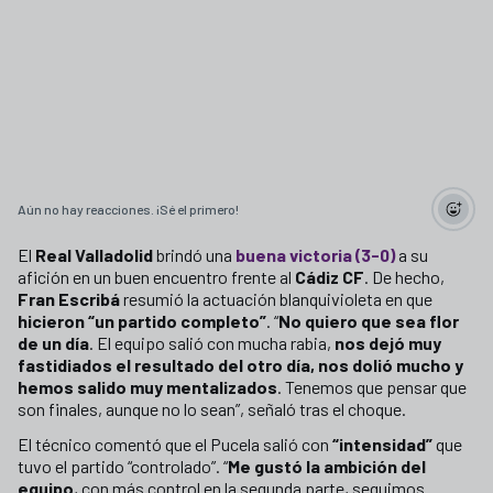
Aún no hay reacciones. ¡Sé el primero!
El
Real Valladolid
brindó una
buena victoria (3-0)
a su
afición en un buen encuentro frente al
Cádiz CF
. De hecho,
Fran Escribá
resumió la actuación blanquivioleta en que
hicieron “un partido completo”
. “
No quiero que sea flor
de un día
. El equipo salió con mucha rabia,
nos dejó muy
fastidiados el resultado del otro día, nos dolió mucho y
hemos salido muy mentalizados
. Tenemos que pensar que
son finales, aunque no lo sean”, señaló tras el choque.
El técnico comentó que el Pucela salió con
“intensidad”
que
tuvo el partido “controlado”. “
Me gustó la ambición del
equipo
, con más control en la segunda parte, seguimos