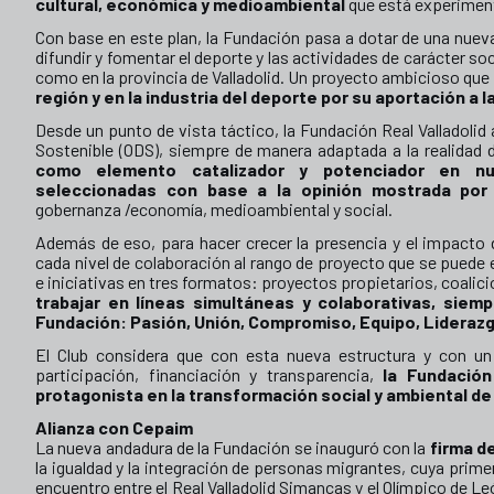
cultural, económica y medioambiental
que está experiment
Con base en este plan, la Fundación pasa a dotar de una nuev
difundir y fomentar el deporte y las actividades de carácter soc
como en la provincia de Valladolid. Un proyecto ambicioso que
región y en la industria del deporte por su aportación a l
Desde un punto de vista táctico, la Fundación Real Valladolid 
Sostenible (ODS), siempre de manera adaptada a la realidad
como elemento catalizador y potenciador en nues
seleccionadas con base a la opinión mostrada por
gobernanza /economía, medioambiental y social.
Además de eso, para hacer crecer la presencia y el impacto d
cada nivel de colaboración al rango de proyecto que se puede 
e iniciativas en tres formatos: proyectos propietarios, coali
trabajar en líneas simultáneas y colaborativas, sie
Fundación: Pasión, Unión, Compromiso, Equipo, Liderazg
El Club considera que con esta nueva estructura y con un 
participación, financiación y transparencia,
la Fundación
protagonista en la transformación social y ambiental de 
Alianza con Cepaim
La nueva andadura de la Fundación se inauguró con la
firma d
la igualdad y la integración de personas migrantes, cuya prime
encuentro entre el Real Valladolid Simancas y el Olímpico de L