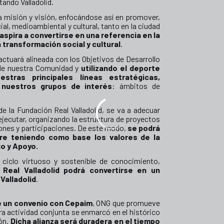
ando Valladolid.
a misión y visión, enfocándose así en promover,
ial, medioambiental y cultural, tanto en la ciudad
aspira a convertirse en una referencia en la
a transformación social y cultural
.
actuará alineada con los Objetivos de Desarrollo
 de nuestra Comunidad y
utilizando el deporte
tras principales líneas estratégicas,
 nuestros grupos de interés
: ámbitos de
e la Fundación Real Valladolid, se va a adecuar
ejecutar, organizando la estructura de proyectos
ciones y participaciones. De este modo,
se podrá
mpre teniendo como base los valores de la
o y Apoyo.
ciclo virtuoso y sostenible de conocimiento,
 Real Valladolid podrá convertirse en un
Valladolid
.
e un convenio con Cepaim
, ONG que promueve
ra actividad conjunta se enmarcó en el histórico
eón.
Dicha alianza será duradera en el tiempo