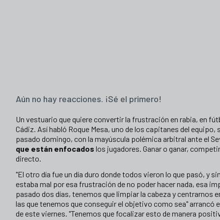
Aún no hay reacciones. ¡Sé el primero!
Un vestuario que quiere convertir la frustración en rabia, en fútbo
Cádiz. Así habló Roque Mesa, uno de los capitanes del equipo, so
pasado domingo, con la mayúscula polémica arbitral ante el Sev
que están enfocados
los jugadores. Ganar o ganar, competir
directo.
"El otro día fue un día duro donde todos vieron lo que pasó, y 
estaba mal por esa frustración de no poder hacer nada, esa i
pasado dos días, tenemos que limpiar la cabeza y centrarnos e
las que tenemos que conseguir el objetivo como sea" arrancó e
de este viernes. "Tenemos que focalizar esto de manera positi