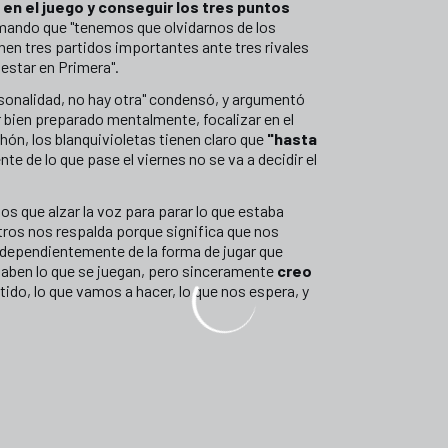
 en el juego y conseguir los tres puntos
firmando que "tenemos que olvidarnos de los
enen tres partidos importantes ante tres rivales
estar en Primera".
rsonalidad, no hay otra" condensó, y argumentó
r bien preparado mentalmente, focalizar en el
chón, los blanquivioletas tienen claro que
"hasta
e de lo que pase el viernes no se va a decidir el
os que alzar la voz para parar lo que estaba
ros nos respalda porque significa que nos
ndependientemente de la forma de jugar que
 saben lo que se juegan, pero sinceramente
creo
rtido, lo que vamos a hacer, lo que nos espera, y