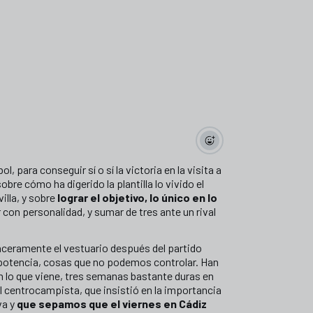
l, para conseguir sí o sí la victoria en la visita a
bre cómo ha digerido la plantilla lo vivido el
illa, y sobre
lograr el objetivo, lo único en lo
 con personalidad, y sumar de tres ante un rival
sinceramente el vestuario después del partido
mpotencia, cosas que no podemos controlar. Han
n lo que viene, tres semanas bastante duras en
l centrocampista, que insistió en la importancia
va y
que sepamos que el viernes en Cádiz