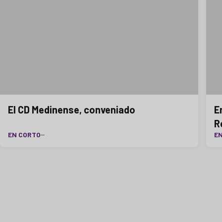
El CD Medinense, conveniado
E
R
EN CORTO
E