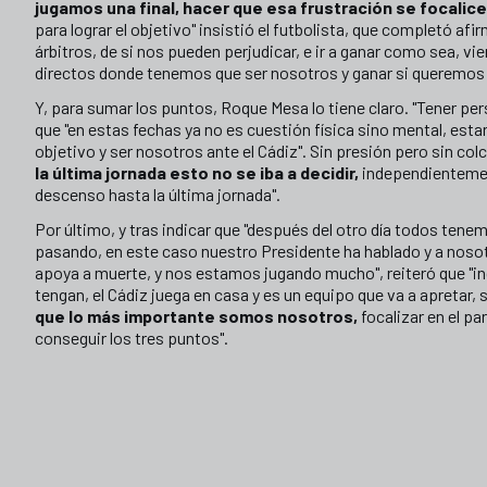
jugamos una final, hacer que esa frustración se focalice
para lograr el objetivo" insistió el futbolista, que completó a
árbitros, de si nos pueden perjudicar, e ir a ganar como sea, vi
directos donde tenemos que ser nosotros y ganar si queremos 
Y, para sumar los puntos, Roque Mesa lo tiene claro. "Tener pe
que "en estas fechas ya no es cuestión física sino mental, esta
objetivo y ser nosotros ante el Cádiz". Sin presión pero sin col
la última jornada esto no se iba a decidir,
independientement
descenso hasta la última jornada".
Por último, y tras indicar que "después del otro día todos tenem
pasando, en este caso nuestro Presidente ha hablado y a nosot
apoya a muerte, y nos estamos jugando mucho", reiteró que "i
tengan, el Cádiz juega en casa y es un equipo que va a apretar,
que lo más importante somos nosotros,
focalizar en el pa
conseguir los tres puntos".