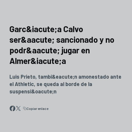
Garc&iacute;a Calvo
ser&aacute; sancionado y no
podr&aacute; jugar en
Almer&iacute;a
Luis Prieto, tambi&eacute;n amonestado ante
el Athletic, se queda al borde de la
suspensi&oacute;n
Copiar enlace