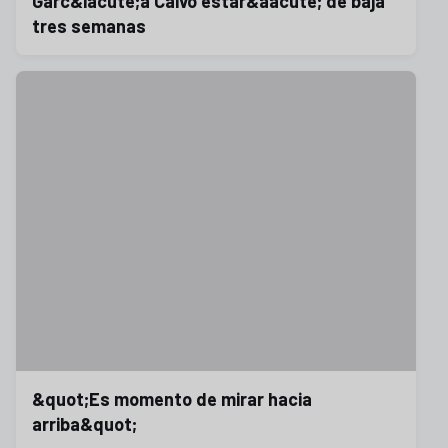
Garc&iacute;a Calvo estar&aacute; de baja
tres semanas
&quot;Es momento de mirar hacia
arriba&quot;