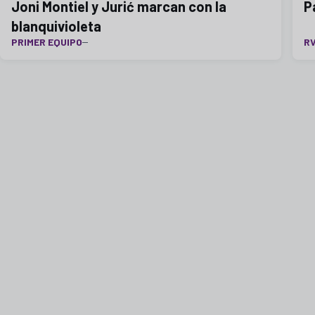
Joni Montiel y Jurić marcan con la
P
blanquivioleta
PRIMER EQUIPO
R